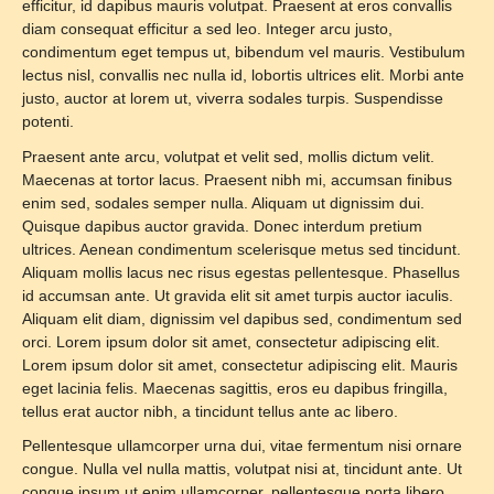
efficitur, id dapibus mauris volutpat. Praesent at eros convallis
diam consequat efficitur a sed leo. Integer arcu justo,
condimentum eget tempus ut, bibendum vel mauris. Vestibulum
lectus nisl, convallis nec nulla id, lobortis ultrices elit. Morbi ante
justo, auctor at lorem ut, viverra sodales turpis. Suspendisse
potenti.
Praesent ante arcu, volutpat et velit sed, mollis dictum velit.
Maecenas at tortor lacus. Praesent nibh mi, accumsan finibus
enim sed, sodales semper nulla. Aliquam ut dignissim dui.
Quisque dapibus auctor gravida. Donec interdum pretium
ultrices. Aenean condimentum scelerisque metus sed tincidunt.
Aliquam mollis lacus nec risus egestas pellentesque. Phasellus
id accumsan ante. Ut gravida elit sit amet turpis auctor iaculis.
Aliquam elit diam, dignissim vel dapibus sed, condimentum sed
orci. Lorem ipsum dolor sit amet, consectetur adipiscing elit.
Lorem ipsum dolor sit amet, consectetur adipiscing elit. Mauris
eget lacinia felis. Maecenas sagittis, eros eu dapibus fringilla,
tellus erat auctor nibh, a tincidunt tellus ante ac libero.
Pellentesque ullamcorper urna dui, vitae fermentum nisi ornare
congue. Nulla vel nulla mattis, volutpat nisi at, tincidunt ante. Ut
congue ipsum ut enim ullamcorper, pellentesque porta libero